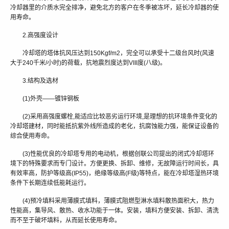
冷却器里的介质水完全排净，避免北方的客户在冬季被冻坏，延长冷却器的使
用寿命。
2.高强度设计
冷却塔的塔体抗风压达到150Kgf/m2，完全可以承受十二级台风时(风速
大于240千米/小时)的荷载，抗地震烈度达到VIII度(八级)。
3.结构及选材
(1)外壳——镀锌钢板
(2)采用高强度螺栓,能适应比较恶劣运行环境,是理想的抗环境条件变化的
冷却塔建材，同时能抵抗紫外线所造成的老化，抗腐蚀能力强，能保证设备的
综合使用寿命。
(3)性能优良的冷却塔专用的电动机，根据创联公司提出的闭式冷却塔环
境下的特殊要求而专门设计。方便更换、拆卸、维修，无故障运行时间长，具
有效率高，防护等级高(IP55)，绝缘等级高(F级)等特点，能在冷却塔湿热环境
条件下长期连续低能耗运行。
(4)预冷填料采用薄膜式填料，薄膜式阻燃型淋水填料散热面积大，热力
性能高，集导风、散热、收水功能于一体。安装，填料方便安装、拆卸、清洗
而不至于破坏填料，从而延长使用寿命。